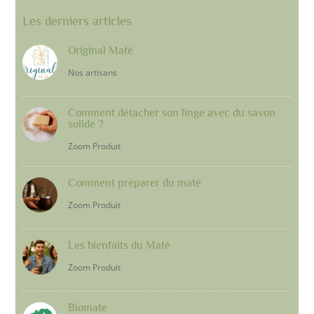
Les derniers articles
Original Maté
Nos artisans
Comment détacher son linge avec du savon
solide ?
Zoom Produit
Comment préparer du maté
Zoom Produit
Les bienfaits du Maté
Zoom Produit
Biomate