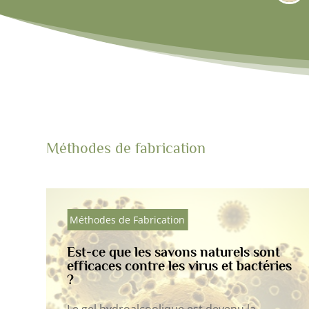
Méthodes de fabrication
tion
avons naturels sont
Méthodes de Fabrication
les virus et bactéries
Savon solide : le retou
écologique et écono
que est devenu la