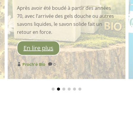
partir des années
Le greenwashing est à la mode,
ls douche ou autres
industriels l’ont compris, cert
solide fait un
vraiment le jeu, d’autres sont
scrupuleux…
En lire plus
Proch'é Bio
0

