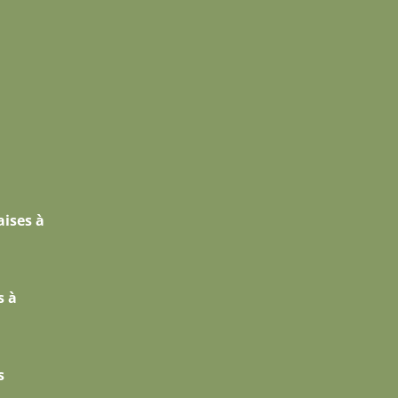
aises à
s à
s