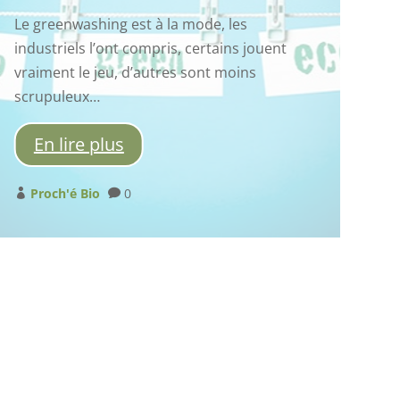
 les
Depuis de nombreuses années on 
ains jouent
vendu des savons a fort pouvoir m
 moins
comme étant gage de qualité…. Qu’en
vraiment ?
En lire plus
Proch'é Bio
0

