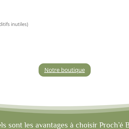
tifs inutiles)
Notre boutique
ls sont les avantages à choisir Proch’é B