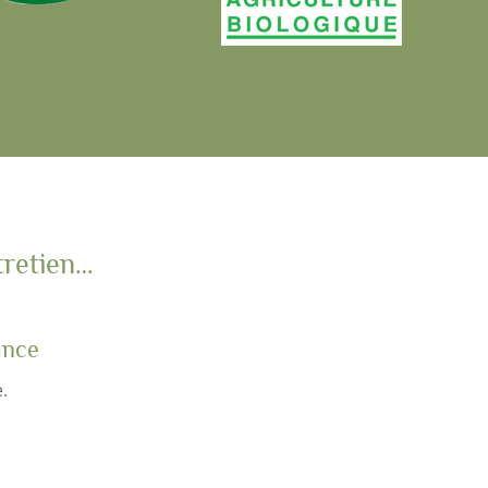
tretien…
ance
.