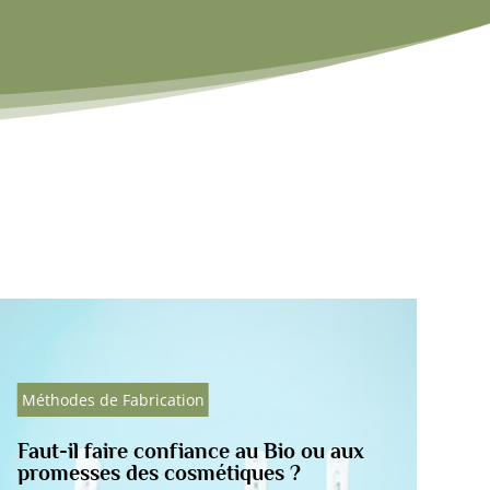
Méthodes de Fabrication
 Bio ou aux
Pourquoi les savons naturels
s ?
moussent-ils moins ?