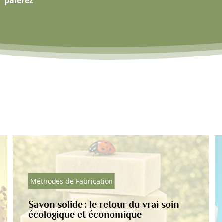
paierez
Méthodes de Fabrication
r du vrai soin
Faut-il faire confiance au
mique
promesses des cosmétique