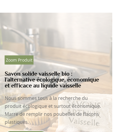
Zoom Produit
 économique
Eau de Linge Bio – Assouplit et
elle
parfume
rche du
L’eau de linge est un moyen super
t économique.
économique et naturel qui ne vous 
s de flacons
pas de réaction allergique comme l
des détergents et assouplissants.