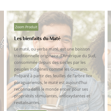
est une boisson
Zoom Produit
 d’Amérique du Sud,
Savon solide vaisselle bio :
ècles par les
l’alternative écologique,
 les Guaranis.
et efficace au liquide vaiss
es de l’arbre Ilex
st aujourd’hui
Nous sommes tous à la reche
ntier pour ses
produit écologique et surtou
antioxydantes et
Marre de remplir nos poubelle
plastiques.