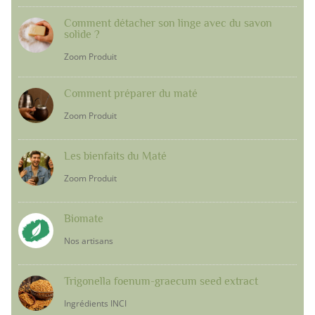
Comment détacher son linge avec du savon
solide ?
Zoom Produit
Comment préparer du maté
Zoom Produit
Les bienfaits du Maté
Zoom Produit
Biomate
Nos artisans
Trigonella foenum-graecum seed extract
Ingrédients INCI