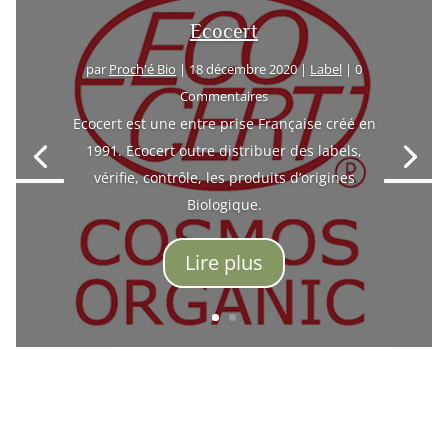
Ecocert
par
Proch'é Bio
|
18 décembre 2020
|
Label
| 0
Commentaires
Ecocert est une entre prise Française créé en
1991. Ecocert outre distribuer des labels,
vérifie, contrôle, les produits d’origines
Biologique.
Lire plus