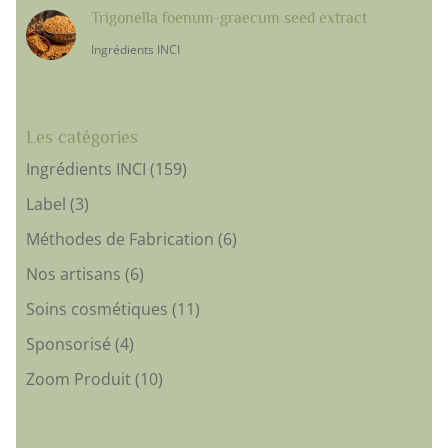
Trigonella foenum-graecum seed extract
Ingrédients INCI
Les catégories
Ingrédients INCI
(159)
Label
(3)
Méthodes de Fabrication
(6)
Nos artisans
(6)
Soins cosmétiques
(11)
Sponsorisé
(4)
Zoom Produit
(10)