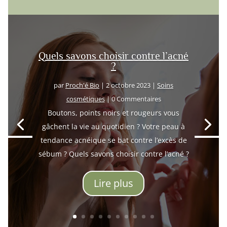
Quels savons choisir contre l’acné
?
par
Proch'é Bio
|
2 octobre 2023
|
Soins
cosmétiques
| 0 Commentaires
Boutons, points noirs et rougeurs vous
gâchent la vie au quotidien ? Votre peau à
tendance acnéique se bat contre l’excès de
sébum ? Quels savons choisir contre l’acné ?
Lire plus