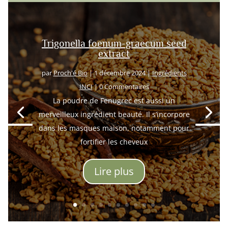
Trigonella foenum-graecum seed
extract
par
Proch'é Bio
|
1 décembre 2024
|
Ingrédients
INCI
| 0 Commentaires
La poudre de Fenugrec est aussi un
merveilleux ingrédient beauté. Il s’incorpore
dans les masques maison, notamment pour
fortifier les cheveux
Lire plus