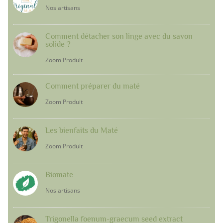
Nos artisans
Comment détacher son linge avec du savon
solide ?
Zoom Produit
Comment préparer du maté
Zoom Produit
Les bienfaits du Maté
Zoom Produit
Biomate
Nos artisans
Trigonella foenum-graecum seed extract