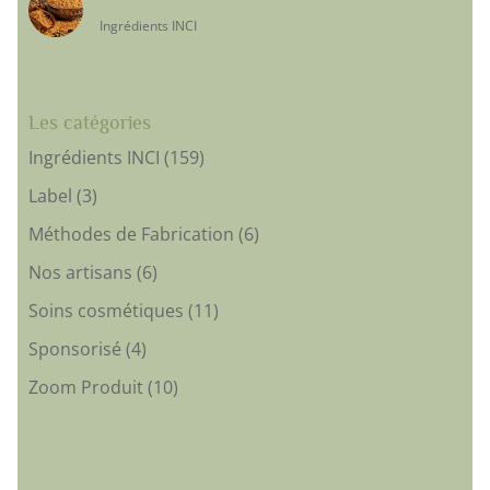
Ingrédients INCI
Les catégories
Ingrédients INCI
(159)
Label
(3)
Méthodes de Fabrication
(6)
Nos artisans
(6)
Soins cosmétiques
(11)
Sponsorisé
(4)
Zoom Produit
(10)