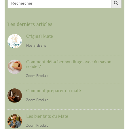
Search
for:
Les derniers articles
Original Maté
Nos artisans
Comment détacher son linge avec du savon
solide ?
Zoom Produit
Comment préparer du maté
Zoom Produit
Les bienfaits du Maté
Zoom Produit