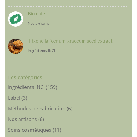
Biomate
Nos artisans
Trigonella foenum-graecum seed extract
Ingrédients INCI
Les catégories
Ingrédients INCI
(159)
Label
(3)
Méthodes de Fabrication
(6)
Nos artisans
(6)
Soins cosmétiques
(11)