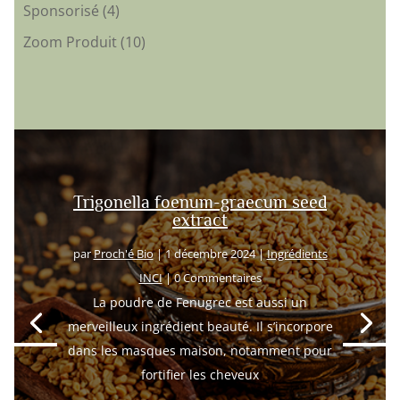
Sponsorisé
(4)
Zoom Produit
(10)
Trigonella foenum-graecum seed
extract
par
Proch'é Bio
|
1 décembre 2024
|
Ingrédients
INCI
| 0 Commentaires
La poudre de Fenugrec est aussi un
merveilleux ingrédient beauté. Il s’incorpore
dans les masques maison, notamment pour
fortifier les cheveux