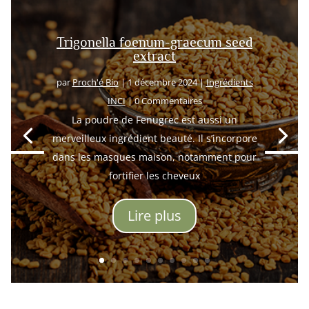
Trigonella foenum-graecum seed
extract
par
Proch'é Bio
|
1 décembre 2024
|
Ingrédients
INCI
| 0 Commentaires
La poudre de Fenugrec est aussi un
merveilleux ingrédient beauté. Il s’incorpore
dans les masques maison, notamment pour
fortifier les cheveux
Lire plus