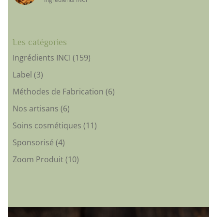
Les catégories
Ingrédients INCI
(159)
Label
(3)
Méthodes de Fabrication
(6)
Nos artisans
(6)
Soins cosmétiques
(11)
Sponsorisé
(4)
Zoom Produit
(10)