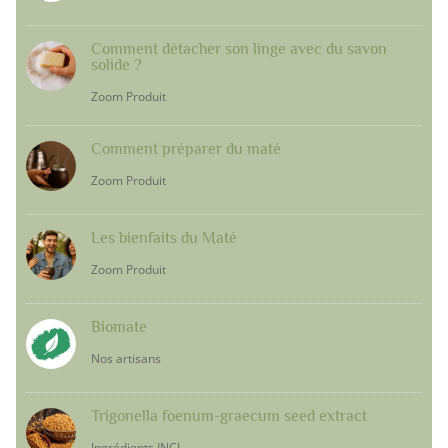
Comment détacher son linge avec du savon
solide ?
Zoom Produit
Comment préparer du maté
Zoom Produit
Les bienfaits du Maté
Zoom Produit
Biomate
Nos artisans
Trigonella foenum-graecum seed extract
Ingrédients INCI