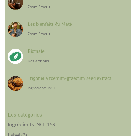
Zoom Produit
Les bienfaits du Maté
Zoom Produit
Biomate
Nos artisans
Trigonella foenum-graecum seed extract
Ingrédients INCI
Les catégories
Ingrédients INCI
(159)
Label
(3)