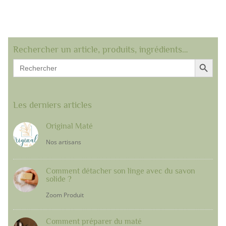
Rechercher un article, produits, ingrédients…
Search Button
Search
for:
Les derniers articles
Original Maté
Nos artisans
Comment détacher son linge avec du savon
solide ?
Zoom Produit
Comment préparer du maté