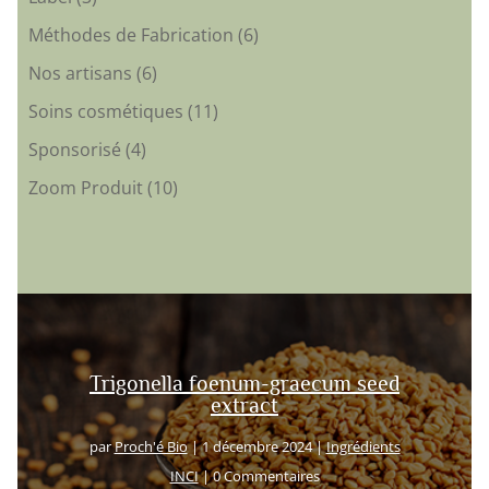
Méthodes de Fabrication
(6)
Nos artisans
(6)
Soins cosmétiques
(11)
Sponsorisé
(4)
Zoom Produit
(10)
Trigonella foenum-graecum seed
extract
par
Proch'é Bio
|
1 décembre 2024
|
Ingrédients
INCI
| 0 Commentaires