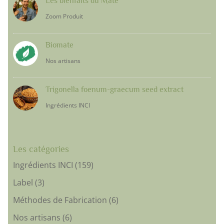
Les bienfaits du Maté
Zoom Produit
Biomate
Nos artisans
Trigonella foenum-graecum seed extract
Ingrédients INCI
Les catégories
Ingrédients INCI
(159)
Label
(3)
Méthodes de Fabrication
(6)
Nos artisans
(6)