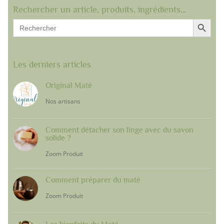
Rechercher un article, produits, ingrédients…
Search Button
Search
for:
Les derniers articles
Original Maté
Nos artisans
Comment détacher son linge avec du savon
solide ?
Zoom Produit
Comment préparer du maté
Zoom Produit