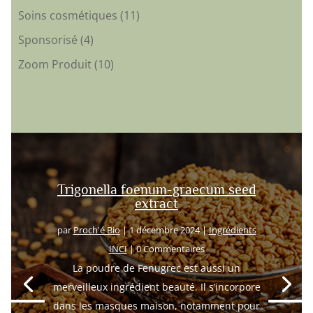
Soins cosmétiques
(11)
Sponsorisé
(4)
Zoom Produit
(10)
Trigonella foenum-graecum seed
extract
par
Proch'é Bio
|
1 décembre 2024
|
Ingrédients
INCI
| 0 Commentaires
La poudre de Fenugrec est aussi un
merveilleux ingrédient beauté. Il s’incorpore
dans les masques maison, notamment pour